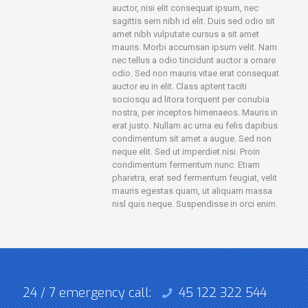
auctor, nisi elit consequat ipsum, nec
sagittis sem nibh id elit. Duis sed odio sit
amet nibh vulputate cursus a sit amet
mauris. Morbi accumsan ipsum velit. Nam
nec tellus a odio tincidunt auctor a ornare
odio. Sed non mauris vitae erat consequat
auctor eu in elit. Class aptent taciti
sociosqu ad litora torquent per conubia
nostra, per inceptos himenaeos. Mauris in
erat justo. Nullam ac urna eu felis dapibus
condimentum sit amet a augue. Sed non
neque elit. Sed ut imperdiet nisi. Proin
condimentum fermentum nunc. Etiam
pharetra, erat sed fermentum feugiat, velit
mauris egestas quam, ut aliquam massa
nisl quis neque. Suspendisse in orci enim.
24 / 7 emergency call:
45 122 322 544