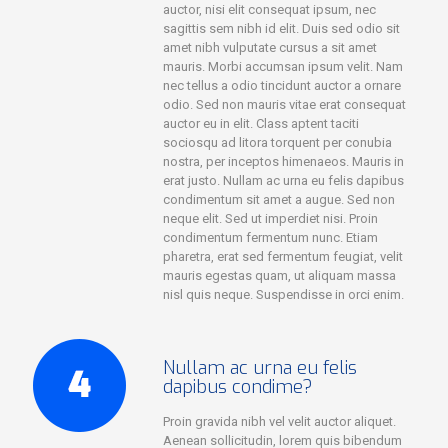
auctor, nisi elit consequat ipsum, nec
sagittis sem nibh id elit. Duis sed odio sit
amet nibh vulputate cursus a sit amet
mauris. Morbi accumsan ipsum velit. Nam
nec tellus a odio tincidunt auctor a ornare
odio. Sed non mauris vitae erat consequat
auctor eu in elit. Class aptent taciti
sociosqu ad litora torquent per conubia
nostra, per inceptos himenaeos. Mauris in
erat justo. Nullam ac urna eu felis dapibus
condimentum sit amet a augue. Sed non
neque elit. Sed ut imperdiet nisi. Proin
condimentum fermentum nunc. Etiam
pharetra, erat sed fermentum feugiat, velit
mauris egestas quam, ut aliquam massa
nisl quis neque. Suspendisse in orci enim.
Nullam ac urna eu felis
dapibus condime?
Proin gravida nibh vel velit auctor aliquet.
Aenean sollicitudin, lorem quis bibendum